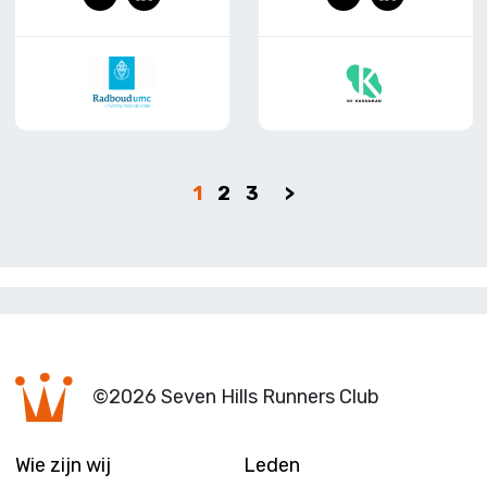
-
ink
-
ink
mai
edI
mai
edI
l
n
l
n
1
2
3
>
©2026 Seven Hills Runners Club
Wie zijn wij
Leden