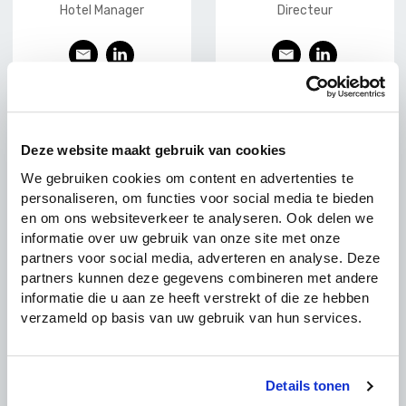
Hotel Manager
Directeur
E
L
E
L
-
ink
-
ink
mai
edI
mai
edI
l
n
l
n
Deze website maakt gebruik van cookies
We gebruiken cookies om content en advertenties te
personaliseren, om functies voor social media te bieden
en om ons websiteverkeer te analyseren. Ook delen we
informatie over uw gebruik van onze site met onze
partners voor social media, adverteren en analyse. Deze
partners kunnen deze gegevens combineren met andere
informatie die u aan ze heeft verstrekt of die ze hebben
verzameld op basis van uw gebruik van hun services.
Erik van den
Jean Paul van
Munckhof
Basten
Details tonen
notaris
Chair of Value Based