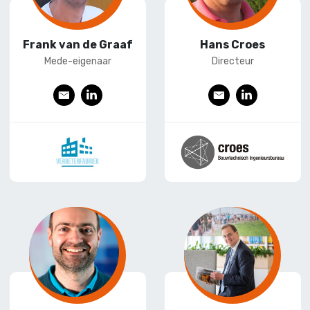
Frank van de Graaf
Hans Croes
Mede-eigenaar
Directeur
E
L
E
L
-
ink
-
ink
mai
edI
mai
edI
l
n
l
n