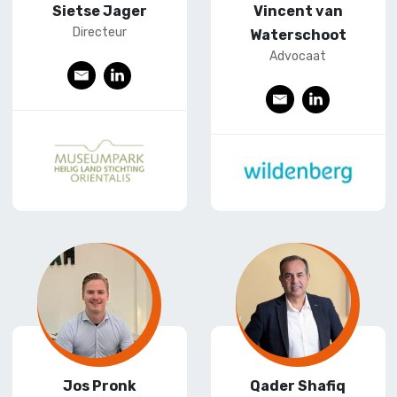
Sietse Jager
Vincent van
Directeur
Waterschoot
Advocaat
E
L
-
ink
E
L
mai
edI
-
ink
l
n
mai
edI
l
n
Jos Pronk
Qader Shafiq