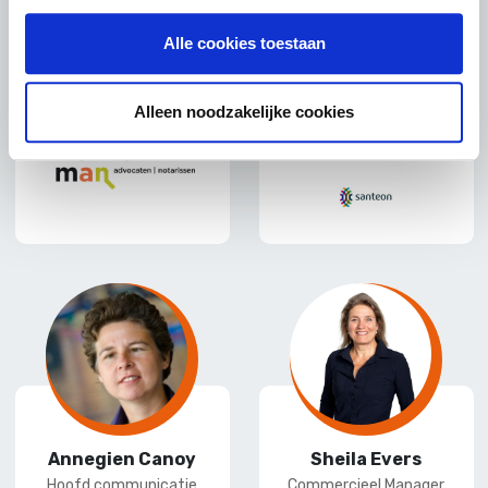
Health Care Prostate
Cancer, Santeon
E
L
Alle cookies toestaan
Hospital
-
ink
mai
edI
L
Alleen noodzakelijke cookies
l
n
ink
edI
n
Annegien Canoy
Sheila Evers
Hoofd communicatie
Commercieel Manager