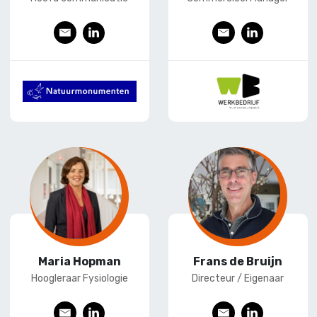
E
L
E
L
-
ink
-
ink
mai
edI
mai
edI
l
n
l
n
Maria Hopman
Frans de Bruijn
Hoogleraar Fysiologie
Directeur / Eigenaar
E
L
E
L