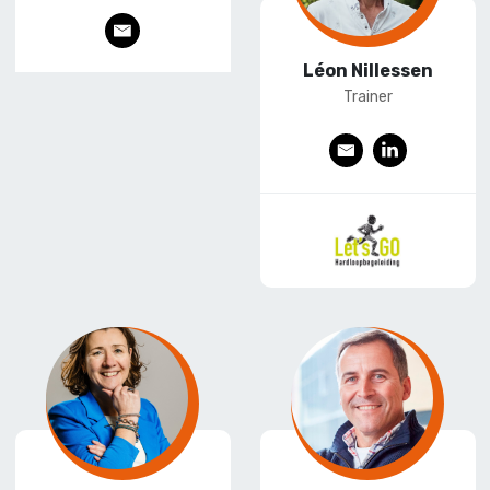
E
-
Léon Nillessen
mai
Trainer
l
E
L
-
ink
mai
edI
l
n