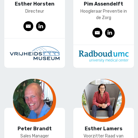
Esther Horsten
Pim Assendelft
Directeur
Hoogleraar Preventie in
de Zorg
E
L
E
L
-
ink
-
ink
mai
edI
mai
edI
l
n
l
n
Peter Brandt
Esther Lamers
Sales Manager
Voorzitter Raad van