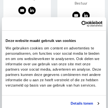
Bestuur
E
L
E
L
-
ink
-
ink
mai
edI
mai
edI
l
n
l
n
Deze website maakt gebruik van cookies
We gebruiken cookies om content en advertenties te
personaliseren, om functies voor social media te bieden
en om ons websiteverkeer te analyseren. Ook delen we
informatie over uw gebruik van onze site met onze
partners voor social media, adverteren en analyse. Deze
partners kunnen deze gegevens combineren met andere
informatie die u aan ze heeft verstrekt of die ze hebben
verzameld op basis van uw gebruik van hun services.
Peter Paul van
Sjoerd Verheijen
Partner Accountancy en
Minnen
Details tonen
Accountant
Aankoopbemiddelaar,