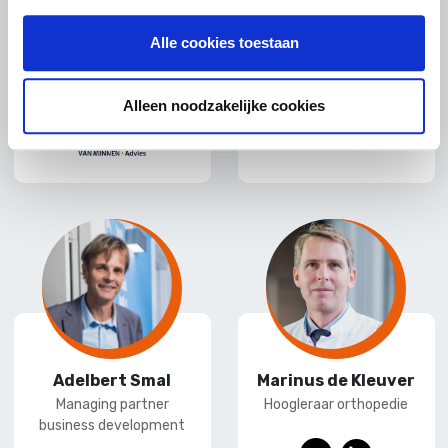
van Minnen Advies
E
L
Alle cookies toestaan
E
L
-
ink
-
ink
mai
edI
Alleen noodzakelijke cookies
mai
edI
l
n
l
n
Adelbert Smal
Marinus de Kleuver
Managing partner
Hoogleraar orthopedie
business development