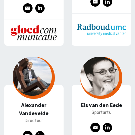
E
L
E
L
-
ink
-
ink
mai
edI
mai
edI
l
n
l
n
Alexander
Els van den Eede
Sportarts
Vandevelde
Directeur
E
L
E
L
-
ink