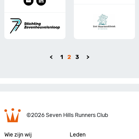
-
ink
mai
edI
mai
edI
l
n
l
n
<
1
2
3
>
©2026 Seven Hills Runners Club
Wie zijn wij
Leden